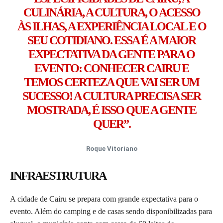
CULINÁRIA, A CULTURA, O ACESSO
ÀS ILHAS, A EXPERIÊNCIA LOCAL E O
SEU COTIDIANO. ESSA É A MAIOR
EXPECTATIVA DA GENTE PARA O
EVENTO: CONHECER CAIRU E
TEMOS CERTEZA QUE VAI SER UM
SUCESSO! A CULTURA PRECISA SER
MOSTRADA, É ISSO QUE A GENTE
QUER”.
Roque Vitoriano
INFRAESTRUTURA
A cidade de Cairu se prepara com grande expectativa para o
evento. Além do camping e de casas sendo disponibilizadas para