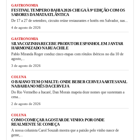
GASTRONOMIA
FESTIVAL TEMPERO BAHIA 2026 CHEGA À 9ª EDIÇÃO COM OS
SABORES DA MATA ATLÂNTICA
De 17 a 27 de setembro, circuito reúne restaurantes e hotéis em Salvador, nas...
4 de agosto de 2026
GASTRONOMIA
SILVA COZINHA RECEBE PRODUTOR ESPANHOL EM JANTAR
HARMONIZADO NA RUA CHILE
Pablo Miranda Roger conduz cinco etapas com rótulos ibéricos no dia 10 de
agosto,...
3 de agosto de 2026
COLUNA
O BAIANO TEM O MALTE: ONDE BEBER CERVEJA ARTESANAL
NA BAHIA NO MÊS DA CERVEJA
Do Rio Vermelho a Itacaré, Dan Morais mapeia doze nomes que sustentam a
cena...
2 de agosto de 2026
COLUNA
COMO COMEÇAR A GOSTAR DE VINHO: POR ONDE
REALMENTE SE COMEÇA
A nossa colunista Carol Souzah mostra que a paixão pelo vinho nasce de
gente,...