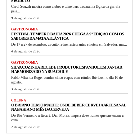
PRODUTO
Carol Souzah mostra como clubes e wine bars trocaram a lógica da garrafa
pela...
9 de agosto de 2026
GASTRONOMIA
FESTIVAL TEMPERO BAHIA 2026 CHEGA À 9ª EDIÇÃO COM OS
SABORES DA MATA ATLÂNTICA
De 17 a 27 de setembro, circuito reúne restaurantes e hotéis em Salvador, nas...
4 de agosto de 2026
GASTRONOMIA
SILVA COZINHA RECEBE PRODUTOR ESPANHOL EM JANTAR
HARMONIZADO NA RUA CHILE
Pablo Miranda Roger conduz cinco etapas com rótulos ibéricos no dia 10 de
agosto,...
3 de agosto de 2026
COLUNA
O BAIANO TEM O MALTE: ONDE BEBER CERVEJA ARTESANAL
NA BAHIA NO MÊS DA CERVEJA
Do Rio Vermelho a Itacaré, Dan Morais mapeia doze nomes que sustentam a
cena...
2 de agosto de 2026