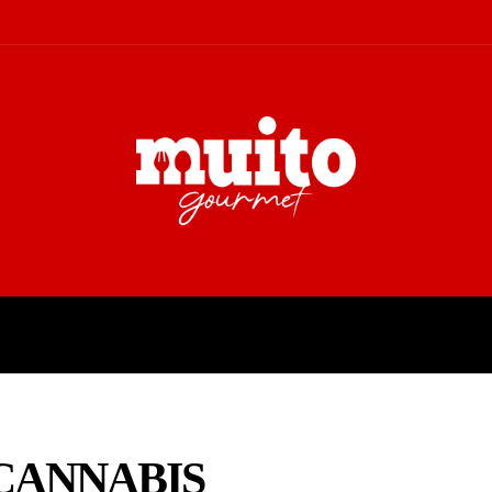
A
TURISMO
CULTURA
COL
CANNABIS