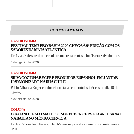
ÚLTIMOS ARTIGOS
GASTRONOMIA
FESTIVAL TEMPERO BAHIA 2026 CHEGA À 9ª EDIÇÃO COM OS
SABORES DA MATA ATLÂNTICA
De 17 a 27 de setembro, circuito reúne restaurantes e hotéis em Salvador, nas...
4 de agosto de 2026
GASTRONOMIA
SILVA COZINHA RECEBE PRODUTOR ESPANHOL EM JANTAR
HARMONIZADO NA RUA CHILE
Pablo Miranda Roger conduz cinco etapas com rótulos ibéricos no dia 10 de
agosto,...
3 de agosto de 2026
COLUNA
O BAIANO TEM O MALTE: ONDE BEBER CERVEJA ARTESANAL
NA BAHIA NO MÊS DA CERVEJA
Do Rio Vermelho a Itacaré, Dan Morais mapeia doze nomes que sustentam a
cena...